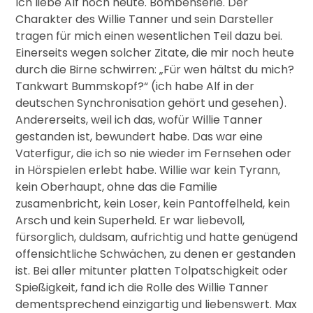
Ich liebe Alf noch heute. Bombenserie. Der
Charakter des Willie Tanner und sein Darsteller
tragen für mich einen wesentlichen Teil dazu bei.
Einerseits wegen solcher Zitate, die mir noch heute
durch die Birne schwirren: „Für wen hältst du mich?
Tankwart Bummskopf?“ (ich habe Alf in der
deutschen Synchronisation gehört und gesehen).
Andererseits, weil ich das, wofür Willie Tanner
gestanden ist, bewundert habe. Das war eine
Vaterfigur, die ich so nie wieder im Fernsehen oder
in Hörspielen erlebt habe. Willie war kein Tyrann,
kein Oberhaupt, ohne das die Familie
zusamenbricht, kein Loser, kein Pantoffelheld, kein
Arsch und kein Superheld. Er war liebevoll,
fürsorglich, duldsam, aufrichtig und hatte genügend
offensichtliche Schwächen, zu denen er gestanden
ist. Bei aller mitunter platten Tolpatschigkeit oder
Spießigkeit, fand ich die Rolle des Willie Tanner
dementsprechend einzigartig und liebenswert. Max