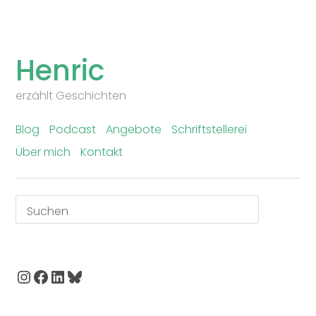
Skip
to
Henric
content
erzählt Geschichten
Blog
Podcast
Angebote
Schriftstellerei
Über mich
Kontakt
Suchen
Instagram
Facebook
LinkedIn
Bluesky