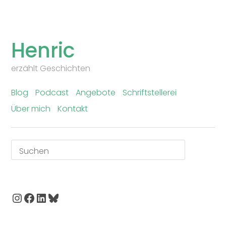
Skip
to
Henric
content
erzählt Geschichten
Blog
Podcast
Angebote
Schriftstellerei
Über mich
Kontakt
Suchen
Instagram
Facebook
LinkedIn
Bluesky