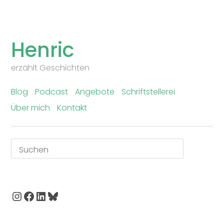
Skip
to
Henric
content
erzählt Geschichten
Blog
Podcast
Angebote
Schriftstellerei
Über mich
Kontakt
Suchen
Instagram
Facebook
LinkedIn
Bluesky