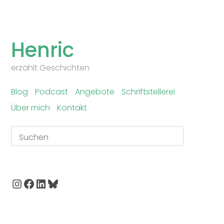
Skip
to
Henric
content
erzählt Geschichten
Blog
Podcast
Angebote
Schriftstellerei
Über mich
Kontakt
Suchen
Instagram
Facebook
LinkedIn
Bluesky