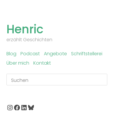
Skip
to
Henric
content
erzählt Geschichten
Blog
Podcast
Angebote
Schriftstellerei
Über mich
Kontakt
Suchen
Instagram
Facebook
LinkedIn
Bluesky