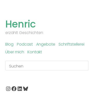
Skip
to
Henric
content
erzählt Geschichten
Blog
Podcast
Angebote
Schriftstellerei
Über mich
Kontakt
Suchen
Instagram
Facebook
LinkedIn
Bluesky