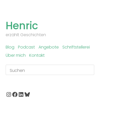
Skip
to
Henric
content
erzählt Geschichten
Blog
Podcast
Angebote
Schriftstellerei
Über mich
Kontakt
Suchen
Instagram
Facebook
LinkedIn
Bluesky