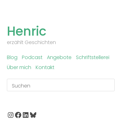
Skip
to
Henric
content
erzählt Geschichten
Blog
Podcast
Angebote
Schriftstellerei
Über mich
Kontakt
Suchen
Instagram
Facebook
LinkedIn
Bluesky