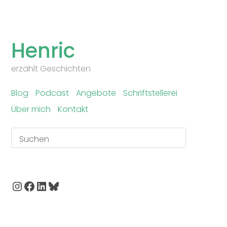
Skip
to
Henric
content
erzählt Geschichten
Blog
Podcast
Angebote
Schriftstellerei
Über mich
Kontakt
Suchen
Instagram
Facebook
LinkedIn
Bluesky